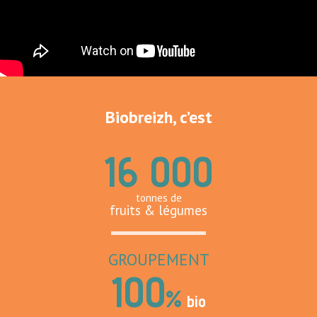
Biobreizh, c’est
16 000
tonnes de
fruits & légumes
GROUPEMENT
100
%
bio